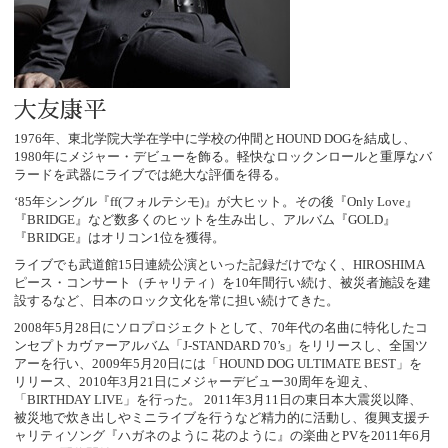
大友康平
1976年、東北学院大学在学中に学校の仲間とHOUND DOGを結成し、
1980年にメジャー・デビューを飾る。軽快なロックンロールと重厚なバ
ラードを武器にライブでは絶大な評価を得る。
‘85年シングル『ff(フォルテシモ)』が大ヒット。その後『Only Love』
『BRIDGE』など数多くのヒットを生み出し、アルバム『GOLD』
『BRIDGE』はオリコン1位を獲得。
ライブでも武道館15日連続公演といった記録だけでなく、HIROSHIMA
ピース・コンサート（チャリティ）を10年間行い続け、被災者施設を建
設するなど、日本のロック文化を常に担い続けてきた。
2008年5月28日にソロプロジェクトとして、70年代の名曲に特化したコ
ンセプトカヴァーアルバム「J-STANDARD 70’s」をリリースし、全国ツ
アーを行い、2009年5月20日には「HOUND DOG ULTIMATE BEST」を
リリース、2010年3月21日にメジャーデビュー30周年を迎え、
「BIRTHDAY LIVE」を行った。 2011年3月11日の東日本大震災以降、
被災地で炊き出しやミニライブを行うなど精力的に活動し、復興支援チ
ャリティソング『ハガネのように 花のように』の楽曲とPVを2011年6月