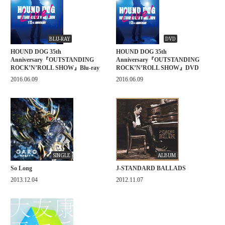
BLU-RAY
DVD
HOUND DOG 35th
HOUND DOG 35th
Anniversary『OUTSTANDING
Anniversary『OUTSTANDING
ROCK’N’ROLL SHOW』Blu-ray
ROCK’N’ROLL SHOW』DVD
2016.06.09
2016.06.09
SINGLE
ALBUM
So Long
J-STANDARD BALLADS
2013.12.04
2012.11.07