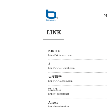
H
LINK
KIRITO
https://kiritoweb.com/
J
http://www.j-wumf.com/
大友康平
http://www.iehok.com
IRabBits
https://i-rabbits.net/
Angelo
http://angeloweb.jp/