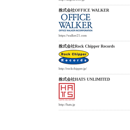
株式会社OFFICE WALKER
https://walker21.com
株式会社Rock Chipper Records
http://rockchipper.jp/
株式会社HATS UNLIMITED
http://hats.jp